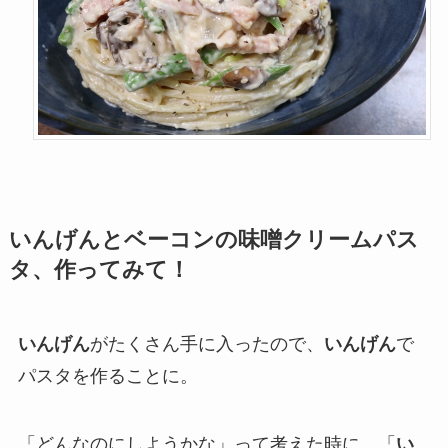
いんげん
とベーコン
の味噌クリームパス
タ
、作ってみて！
いんげん
がたくさん手に入ったので、
いんげん
で
パスタを作ることに。
「どんなのにしようかな」って考えた時に、「
い