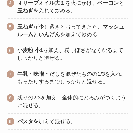
オリーブオイル大１
を火にかけ、
ベーコン
と
玉ねぎ
を入れて炒める。
玉ねぎ
が少し透きとおってきたら、
マッシュ
ルーム
と
いんげん
を加えて炒める。
小麦粉 小1
を加え、粉っぽさがなくなるまで
しっかりと混ぜる。
牛乳・味噌・だし
を混ぜたものの1/3を入れ、
もったりするまでしっかりと混ぜる。
残りの2/3を加え、全体的にとろみがつくよう
に混ぜる。
パスタ
を加えて混ぜる。