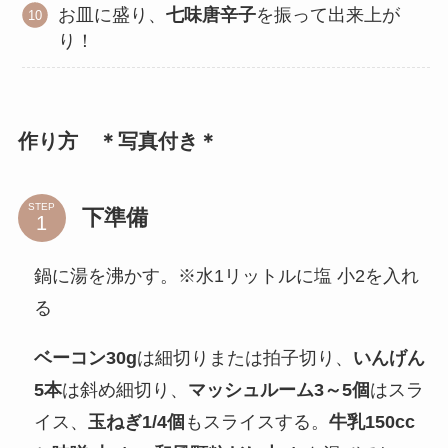
お皿に盛り、
七味唐辛子
を振って出来上が
り！
作り方 ＊写真付き＊
STEP
下準備
鍋に湯を沸かす。※水1リットルに塩 小2を入れ
る
ベーコン30g
は細切りまたは拍子切り、
いんげん
5本
は斜め細切り、
マッシュルーム3～5個
はスラ
イス、
玉ねぎ1/4個
もスライスする。
牛乳150cc