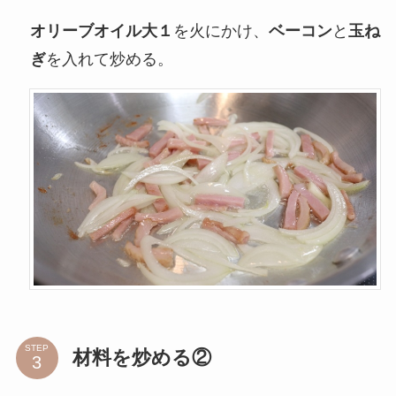
オリーブオイル大１
を火にかけ、
ベーコン
と
玉ね
ぎ
を入れて炒める。
STEP
材料を炒める②