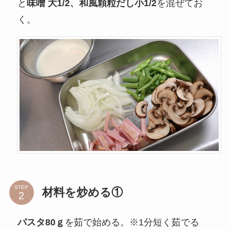
と
味噌 大1/2
、
和風顆粒だし小1/2
を混ぜてお
く。
STEP
材料を炒める①
パスタ80ｇ
を茹で始める。※1分短く茹でる