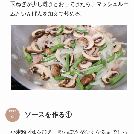
玉ねぎ
が少し透きとおってきたら、
マッシュルー
ム
と
いんげん
を加えて炒める。
STEP
ソースを作る①
小麦粉 小1
を加え、粉っぽさがなくなるまでしっ