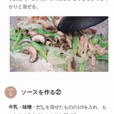
かりと混ぜる。
STEP
ソースを作る②
牛乳・味噌・だし
を混ぜたものの1/3を入れ、も