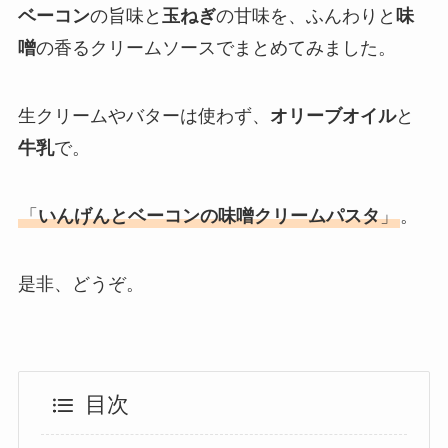
ベーコン
の旨味と
玉ねぎ
の甘味を、ふんわりと
味
噌
の香るクリームソースでまとめてみました。
生クリームやバターは使わず、
オリーブオイル
と
牛乳
で。
「
いんげん
とベーコン
の味噌クリームパスタ
」
。
是非、どうぞ。
目次