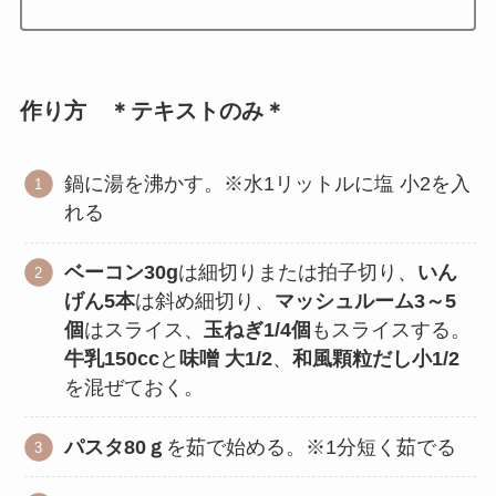
作り方 ＊テキストのみ＊
鍋に湯を沸かす。※水1リットルに塩 小2を入
れる
ベーコン30g
は細切りまたは拍子切り、
いん
げん5本
は斜め細切り、
マッシュルーム3～5
個
はスライス、
玉ねぎ1/4個
もスライスする。
牛乳150cc
と
味噌 大1/2
、
和風顆粒だし小1/2
を混ぜておく。
パスタ80ｇ
を茹で始める。※1分短く茹でる