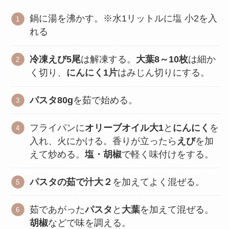
鍋に湯を沸かす。※水1リットルに塩 小2を入
れる
冷凍えび5尾
は解凍する。
大葉8～10枚
は細か
く切り、
にんにく1片
はみじん切りにする。
パスタ80g
を茹で始める。
フライパンに
オリーブオイル大1
と
にんにく
を
入れ、火にかける。香りが立ったら
えび
を加
えて炒める。
塩・胡椒
で軽く味付けをする。
パスタの茹で汁大２
を加えてよく混ぜる。
茹であがった
パスタ
と
大葉
を加えて混ぜる。
胡椒
などで味を調える。