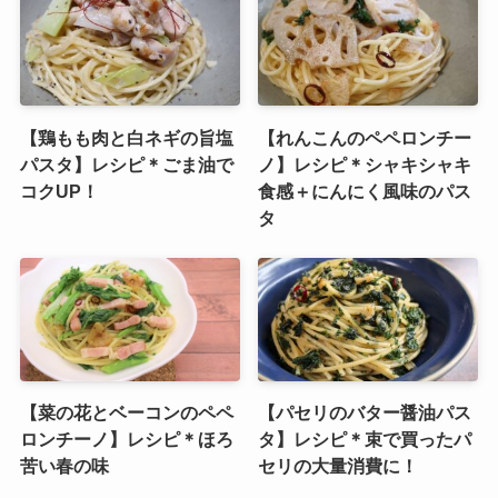
【鶏もも肉と白ネギの旨塩
【れんこんのペペロンチー
パスタ】レシピ＊ごま油で
ノ】レシピ＊シャキシャキ
コクUP！
食感＋にんにく風味のパス
タ
【菜の花とベーコンのペペ
【パセリのバター醤油パス
ロンチーノ】レシピ＊ほろ
タ】レシピ＊束で買ったパ
苦い春の味
セリの大量消費に！