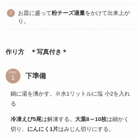
お皿に盛って
粉チーズ適量
をかけて出来上が
り。
作り方 ＊写真付き＊
STEP
下準備
鍋に湯を沸かす。※水1リットルに塩 小2を入れ
る
冷凍えび5尾
は解凍する。
大葉8～10枚
は細かく
切り、
にんにく1片
はみじん切りにする。