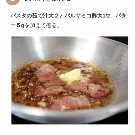
パスタの茹で汁大２
と
バルサミコ酢大1/2
、
バタ
ー５g
を加えて煮る。