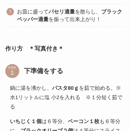
お皿に盛って
パセリ適量
を散らし、
ブラック
ペッパー適量
を振って出来上がり！
作り方 ＊写真付き＊
STEP
下準備をする
鍋に湯を沸かし、
パスタ80ｇ
を茹で始める。※
水1リットルに塩 小2を入れる ※１分短く茹で
る
いちじく１個
は６等分、
ベーコン１枚
も６等分
に、
ブラックオリーブ２個
は４等分にスライス、