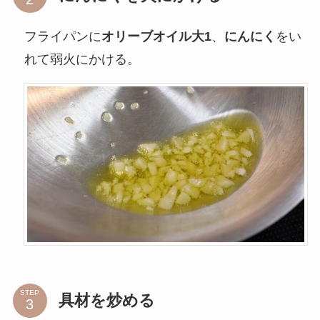
フライパンに
オリーブオイル大1
、
にんにく
をい
れて弱火にかける。
STEP
具材を炒める