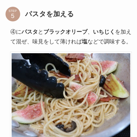
STEP
パスタを加える
④に
パスタ
と
ブラックオリーブ
、
いちじく
を加え
て混ぜ、味見をして薄ければ
塩
などで調味する。