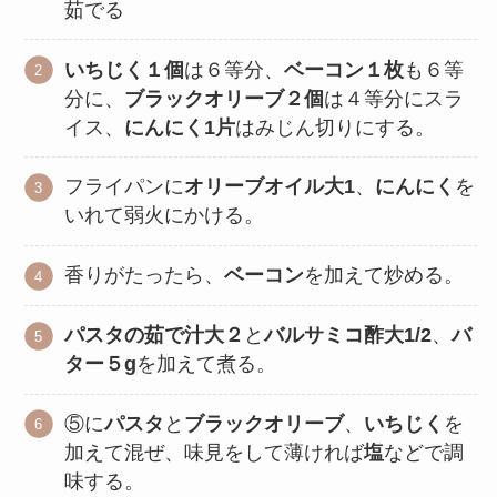
茹でる
いちじく１個
は６等分、
ベーコン１枚
も６等
分に、
ブラックオリーブ２個
は４等分にスラ
イス、
にんにく1片
はみじん切りにする。
フライパンに
オリーブオイル大1
、
にんにく
を
いれて弱火にかける。
香りがたったら、
ベーコン
を加えて炒める。
パスタの茹で汁大２
と
バルサミコ酢大1/2
、
バ
ター５g
を加えて煮る。
⑤に
パスタ
と
ブラックオリーブ
、
いちじく
を
加えて混ぜ、味見をして薄ければ
塩
などで調
味する。