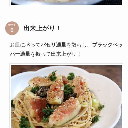
STEP
出来上がり！
お皿に盛って
パセリ適量
を散らし、
ブラックペッ
パー適量
を振って出来上がり！